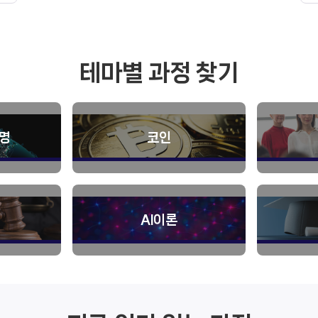
테마별 과정 찾기
혁명
코인
AI이론