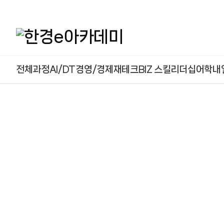
본문 콘텐츠 바로가기
전체과정
AI/DT
경영/경제
재테크
BIZ 스킬
리더십
어학
내
메
인
배
너