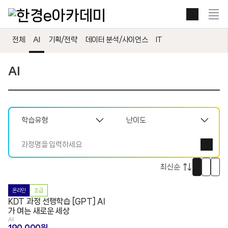
본문 콘텐츠 바로가기
전
체
보
전체
AI
기획/전략
데이터 분석/사이언스
IT
기
열
기
AI
썸
리
자
네
스
세
일
트
히
로
로
로
온라인
초급
보
보
보
KDT 과정 선행학습 [GPT] AI
기
기
기
가 여는 새로운 세상
AI
190,000원