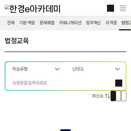
본문 콘텐츠 바로가기
전
체
보
전체
기본 역량
문제해결
커뮤니케이션
업무혁신
자격증
법정
기
열
기
법정교육
썸
리
자
네
스
세
일
트
히
로
로
로
보
보
보
기
기
기