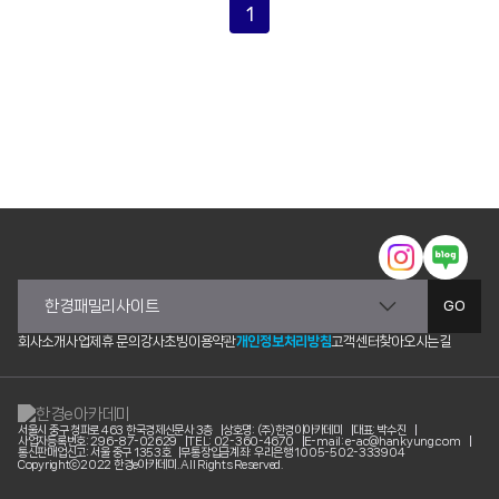
1
GO
회사소개
사업제휴 문의
강사초빙
이용약관
개인정보처리방침
고객센터
찾아오시는길
서울시 중구 청파로 463 한국경제신문사 3층
상호명: (주)한경이아카데미
대표: 박수진
사업자등록번호: 296-87-02629
TEL: 02-360-4670
E-mail: e-ac@hankyung.com
통신판매업신고: 서울 중구 1353호
무통장입금계좌: 우리은행 1005-502-333904
Copyrightⓒ2022 한경e아카데미. All Rights Reserved.