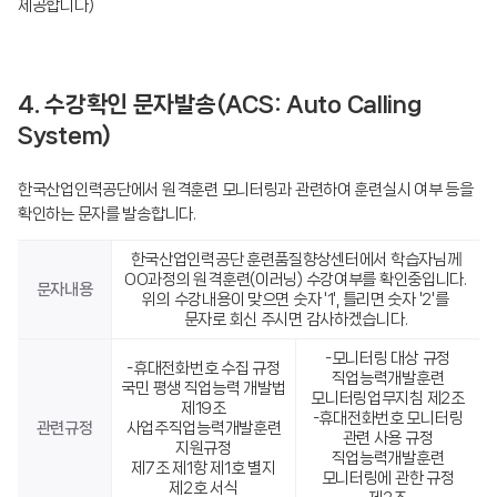
제공합니다)
4. 수강확인 문자발송(ACS: Auto Calling
System)
한국산업인력공단에서 원격훈련 모니터링과 관련하여 훈련실시 여부 등을
확인하는 문자를 발송합니다.
한국산업인력공단 훈련품질향상센터에서 학습자님께
OO과정의 원격훈련(이러닝) 수강여부를 확인중입니다.
문자내용
위의 수강내용이 맞으면 숫자 '1', 틀리면 숫자 '2'를
문자로 회신 주시면 감사하겠습니다.
-모니터링 대상 규정
-휴대전화번호 수집 규정
직업능력개발훈련
국민 평생 직업능력 개발법
모니터링업무지침 제2조
제19조
-휴대전화번호 모니터링
관련규정
사업주직업능력개발훈련
관련 사용 규정
지원규정
직업능력개발훈련
제7조 제1항 제1호 별지
모니터링에 관한 규정
제2호 서식