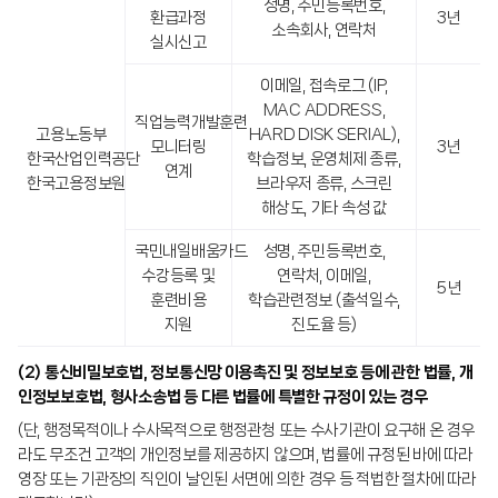
성명, 주민등록번호,
환급과정
3년
소속회사, 연락처
실시신고
이메일, 접속로그 (IP,
MAC ADDRESS,
직업능력개발훈련
고용노동부
HARD DISK SERIAL),
모니터링
3년
한국산업인력공단
학습정보, 운영체제 종류,
연계
한국고용정보원
브라우저 종류, 스크린
해상도, 기타 속성 값
국민내일배움카드
성명, 주민등록번호,
수강등록 및
연락처, 이메일,
5년
훈련비용
학습관련정보 (출석일수,
지원
진도율 등)
(2) 통신비밀보호법, 정보통신망 이용촉진 및 정보보호 등에 관한 법률, 개
인정보보호법, 형사소송법 등 다른 법률에 특별한 규정이 있는 경우
(단, 행정목적이나 수사목적으로 행정관청 또는 수사기관이 요구해 온 경우
라도 무조건 고객의 개인정보를 제공하지 않으며, 법률에 규정된 바에 따라
영장 또는 기관장의 직인이 날인된 서면에 의한 경우 등 적법한 절차에 따라