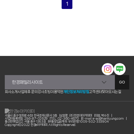
1
GO
회사소개
사업제휴 문의
강사초빙
이용약관
개인정보처리방침
고객센터
찾아오시는길
서울시 중구 청파로 463 한국경제신문사 3층
상호명: (주)한경이아카데미
대표: 박수진
사업자등록번호: 296-87-02629
TEL: 02-360-4670
E-mail: e-ac@hankyung.com
통신판매업신고: 서울 중구 1353호
무통장입금계좌: 우리은행 1005-502-333904
Copyrightⓒ2022 한경e아카데미. All Rights Reserved.