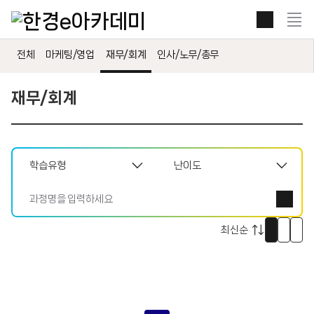
본문 콘텐츠 바로가기
전
체
보
전체
마케팅/영업
재무/회계
인사/노무/총무
기
열
기
재무/회계
썸
리
자
네
스
세
일
트
히
로
로
로
보
보
보
기
기
기