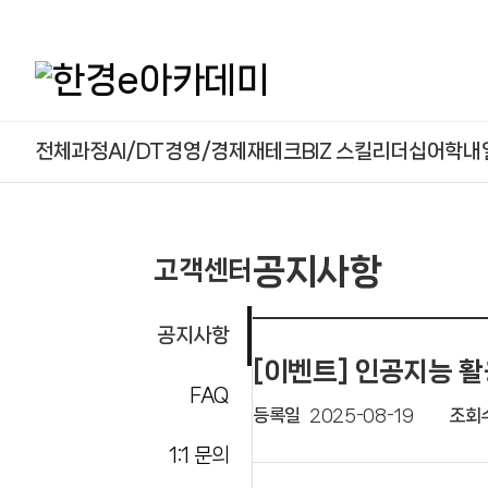
본문 콘텐츠 바로가기
전체과정
AI/DT
경영/경제
재테크
BIZ 스킬
리더십
어학
내
공지사항
고객센터
공지사항
[이벤트] 인공지능 활
FAQ
등록일
2025-08-19
조회
1:1 문의