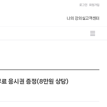
로그인
회원가입
나의 강의실
고객센터
전
체
보
기
열
기
 무료 응시권 증정(8만원 상당)