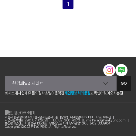
1
GO
회사소개
사업제휴 문의
강사초빙
이용약관
개인정보처리방침
고객센터
찾아오시는길
서울시 중구 청파로 463 한국경제신문사 3층
상호명: (주)한경이아카데미
대표: 박수진
사업자등록번호: 296-87-02629
TEL: 02-360-4670
E-mail: e-ac@hankyung.com
통신판매업신고: 서울 중구 1353호
무통장입금계좌: 우리은행 1005-502-333904
Copyrightⓒ2022 한경e아카데미. All Rights Reserved.