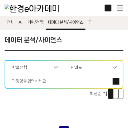
본문 콘텐츠 바로가기
전
체
보
전체
AI
기획/전략
데이터 분석/사이언스
IT
기
열
기
데이터 분석/사이언스
썸
리
자
네
스
세
일
트
히
로
로
로
보
보
보
기
기
기