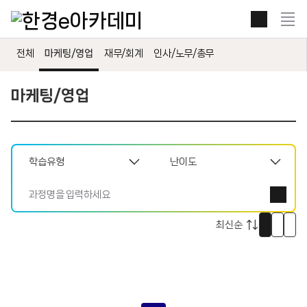
본문 콘텐츠 바로가기
전
체
보
전체
마케팅/영업
재무/회계
인사/노무/총무
기
열
기
마케팅/영업
썸
리
자
네
스
세
일
트
히
로
로
로
보
보
보
기
기
기