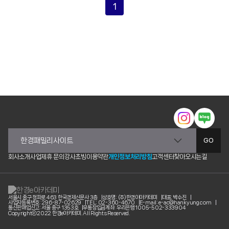
1
GO
회사소개
사업제휴 문의
강사초빙
이용약관
개인정보처리방침
고객센터
찾아오시는길
서울시 중구 청파로 463 한국경제신문사 3층
상호명: (주)한경이아카데미
대표: 박수진
사업자등록번호: 296-87-02629
TEL: 02-360-4670
E-mail: e-ac@hankyung.com
통신판매업신고: 서울 중구 1353호
무통장입금계좌: 우리은행 1005-502-333904
Copyrightⓒ2022 한경e아카데미. All Rights Reserved.