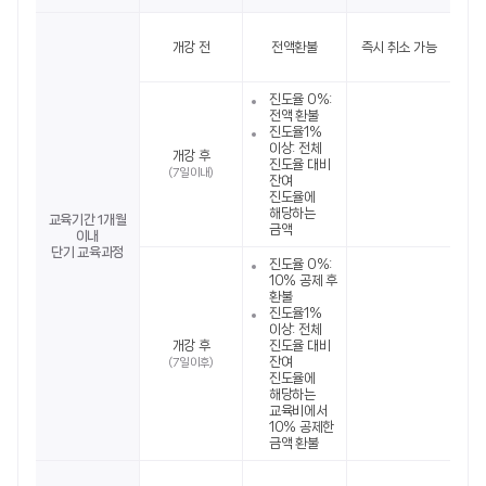
개강 전
전액환불
즉시 취소 가능
진도율 0%:
전액 환불
진도율1%
이상: 전체
개강 후
진도율 대비
(7일 이내)
잔여
진도율에
해당하는
교육기간 1개월
금액
이내
단기 교육과정
진도율 0%:
10% 공제 후
환불
진도율1%
이상: 전체
개강 후
진도율 대비
잔여
(7일 이후)
진도율에
해당하는
교육비에서
10% 공제한
금액 환불