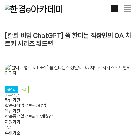
본문 콘텐츠 바로가기
전
체
보
기
열
[칼퇴 비법 ChatGPT] 쫌 한다는 직장인의 OA 치
기
트키 시리즈 워드편
온라인
초급
기본 역량
학습기간
학습시작일로부터 30일
복습기간
학습종료일로부터 12개월간
지원기기
PC
수료기준