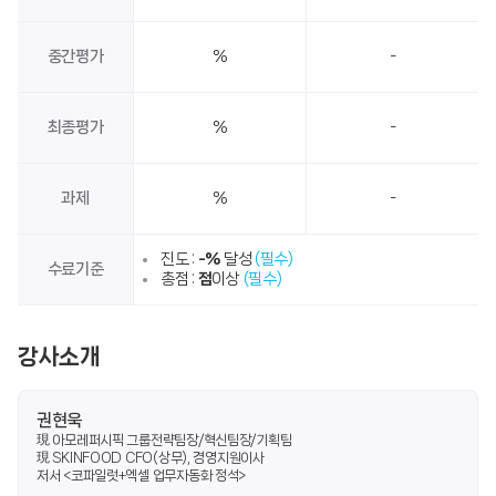
중간평가
%
-
최종평가
%
-
과제
%
-
진도 :
-%
달성
(필수)
수료기준
총점 :
점
이상
(필수)
강사소개
권현욱
現 아모레퍼시픽 그룹전략팀장/혁신팀장/기획팀
現 SKINFOOD CFO(상무), 경영지원이사
저서 <코파일럿+엑셀 업무자동화 정석>