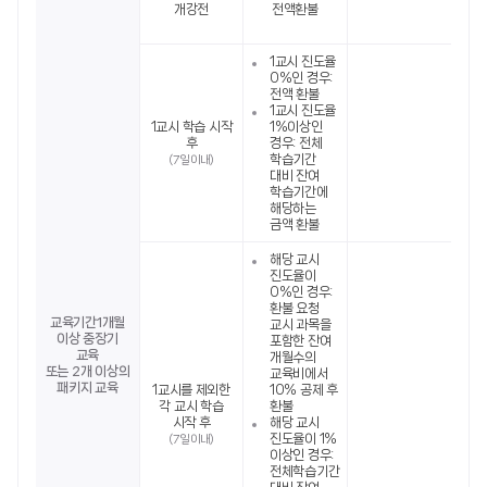
개강전
전액환불
1교시 진도율
0%인 경우:
전액 환불
1교시 진도율
1교시 학습 시작
1%이상인
후
경우: 전체
학습기간
(7일 이내)
대비 잔여
학습기간에
해당하는
금액 환불
해당 교시
진도율이
0%인 경우:
환불 요청
교육기간1개월
교시 과목을
이상 중장기
포함한 잔여
교육
개월수의
또는 2개 이상의
교육비에서
패키지 교육
1교시를 제외한
10% 공제 후
각 교시 학습
환불
시작 후
해당 교시
진도율이 1%
(7일 이내)
이상인 경우:
전체학습기간