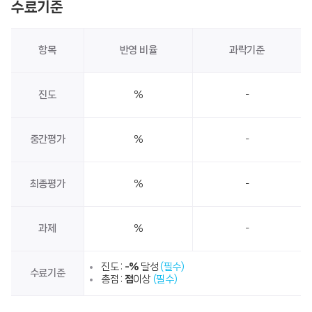
수료기준
항목
반영 비율
과락기준
진도
%
-
중간평가
%
-
최종평가
%
-
과제
%
-
진도 :
-%
달성
(필수)
수료기준
총점 :
점
이상
(필수)