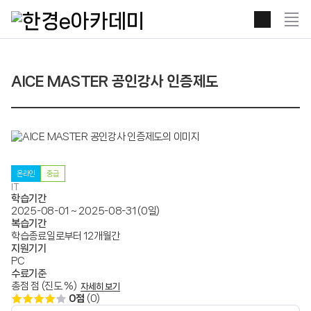
본문 콘텐츠 바로가기
전
체
보
기
열
AICE MASTER 공인강사 인증제도
기
온라인
중급
IT
학습기간
2025-08-01 ~ 2025-08-31 (0일)
복습기간
학습종료일로부터 12개월간
지원기기
PC
수료기준
총점 점 (진도 %)
자세히 보기
0점
(0)