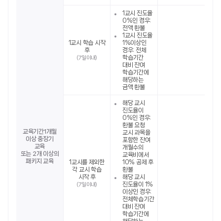
1교시 진도율
0%인 경우:
전액 환불
1교시 진도율
1교시 학습 시작
1%이상인
후
경우: 전체
학습기간
(7일 이내)
대비 잔여
학습기간에
해당하는
금액 환불
해당 교시
진도율이
0%인 경우:
환불 요청
교육기간1개월
교시 과목을
이상 중장기
포함한 잔여
교육
개월수의
또는 2개 이상의
교육비에서
패키지 교육
1교시를 제외한
10% 공제 후
각 교시 학습
환불
시작 후
해당 교시
진도율이 1%
(7일 이내)
이상인 경우:
전체학습기간
대비 잔여
학습기간에