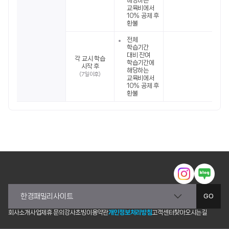
해당하는
교육비에서
10% 공제 후
환불
전체
학습기간
대비 잔여
각 교시 학습
학습기간에
시작 후
해당하는
(7일 이후)
교육비에서
10% 공제 후
환불
GO
회사소개
사업제휴 문의
강사초빙
이용약관
개인정보처리방침
고객센터
찾아오시는길