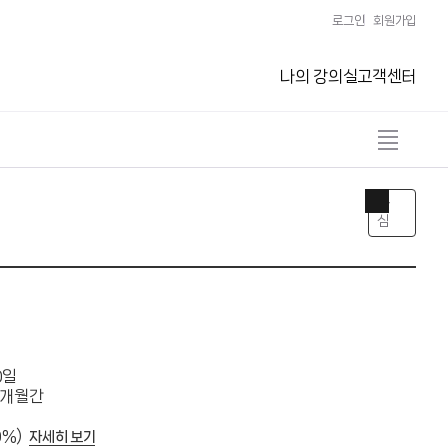
로그인
회원가입
나의 강의실
고객센터
전
체
보
기
관
열
심
기
0일
2개월간
0%)
자세히 보기