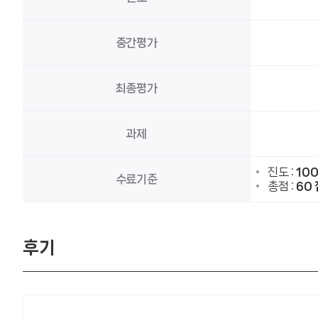
중간평가
최종평가
과제
진도 :
10
수료기준
총점 :
60 
후기