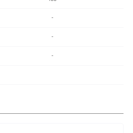
-
-
-