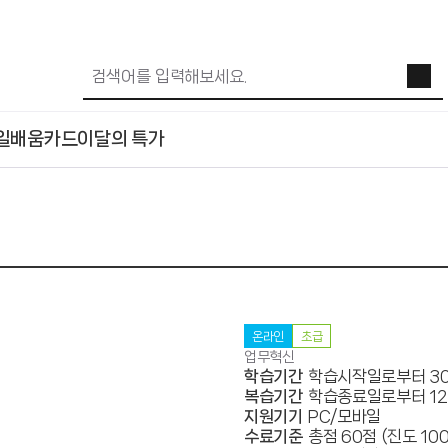
일배움카드
이달의 특가
온라인
초급
업무혁신
학습기간
학습시작일로부터 3
복습기간
학습종료일로부터 1
지원기기
PC/모바일
수료기준
총점 60점 (진도 10