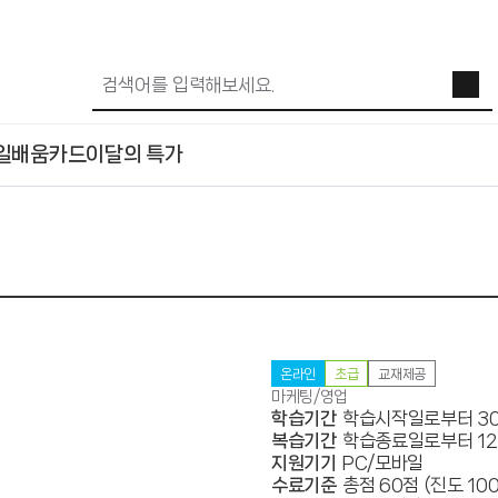
일배움카드
이달의 특가
온라인
초급
교재제공
마케팅/영업
학습기간
학습시작일로부터 3
복습기간
학습종료일로부터 1
지원기기
PC/모바일
수료기준
총점 60점 (진도 10