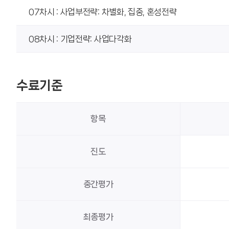
07차시 : 사업부전략: 차별화, 집중, 혼성전략
08차시 : 기업전략: 사업다각화
수료기준
항목
진도
중간평가
최종평가