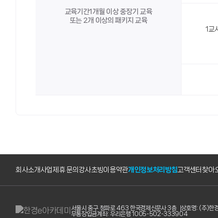
교육기간1개월 이상 중장기 교육
또는 2개 이상의 패키지 교육
1교
회사소개
사업제휴 문의
강사초빙
이용약관
개인정보처리방침
고객센터
찾아
서울시 중구 청파로 463 한국경제신문사 3층
상호명: (주)
무통장입금계좌: 우리은행 1005-502-333904