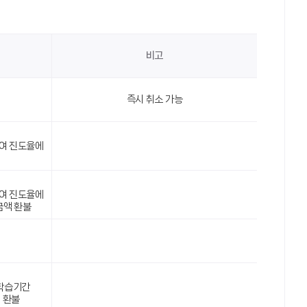
비고
즉시 취소 가능
잔여 진도율에
잔여 진도율에
금액 환불
 학습기간
 환불