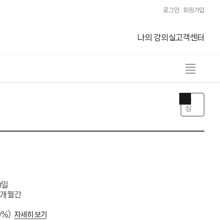
로그인
회원가입
나의 강의실
고객센터
전
체
보
기
관
열
심
기
0일
2개월간
0%)
자세히 보기