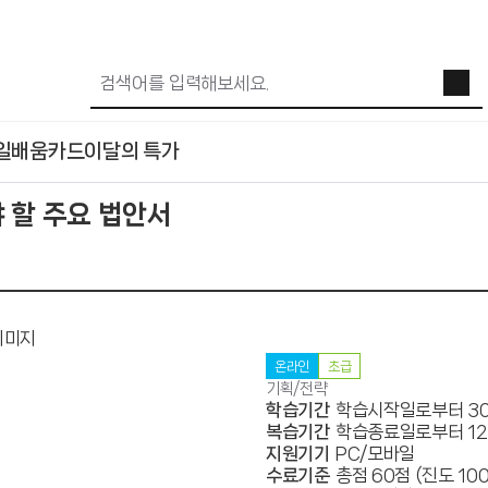
일배움카드
이달의 특가
 할 주요 법안서
온라인
초급
기획/전략
학습기간
학습시작일로부터 3
복습기간
학습종료일로부터 1
지원기기
PC/모바일
수료기준
총점 60점 (진도 10