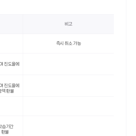
비고
즉시 취소 가능
잔여 진도율에
잔여 진도율에
금액 환불
 학습기간
 환불