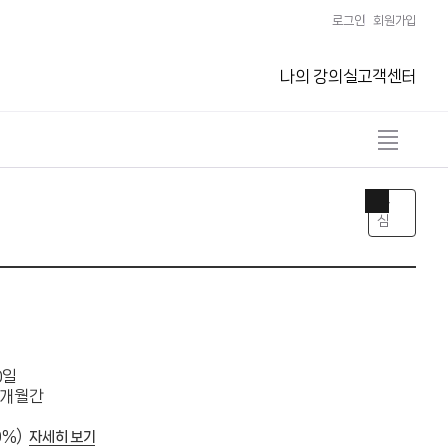
로그인
회원가입
나의 강의실
고객센터
전
체
보
기
관
열
심
기
0일
2개월간
0%)
자세히 보기