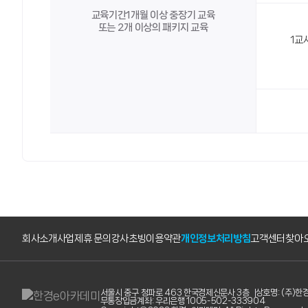
교육기간1개월 이상 중장기 교육
또는 2개 이상의 패키지 교육
1교
회사소개
사업제휴 문의
강사초빙
이용약관
개인정보처리방침
고객센터
찾아
서울시 중구 청파로 463 한국경제신문사 3층
상호명: (주)
무통장입금계좌: 우리은행 1005-502-333904