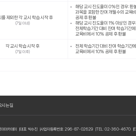
해당 교시 진도율이 0%인 경우: 환
과목을 포함한 잔여 개월수의 교육비
시를 제외한 각 교시 학습 시작 후
공제 후 환불
해당 교시 진도율이 1% 이상인 경우
(7일 이내)
전체학습기간 대비 잔여 학습기간에
교육비에서 10% 공제 후 환불
각 교시 학습 시작 후
전체 학습기간 대비 잔여 학습기간
교육비에서 10% 공제 후 환불
(7일 이후)
오시는길
한경이아카데미
대표: 박수진
사업자등록번호: 296-87-02629
TEL: 02-360-4670
E